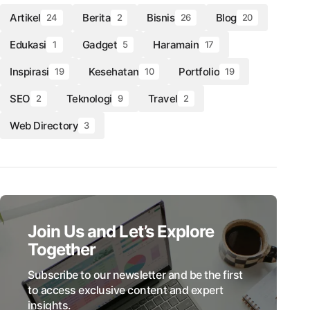
Artikel
Berita
Bisnis
Blog
24
2
26
20
Edukasi
Gadget
Haramain
1
5
17
Inspirasi
Kesehatan
Portfolio
19
10
19
SEO
Teknologi
Travel
2
9
2
Web Directory
3
Join Us and Let’s Explore
Together
Subscribe to our newsletter and be the first
to access exclusive content and expert
insights.