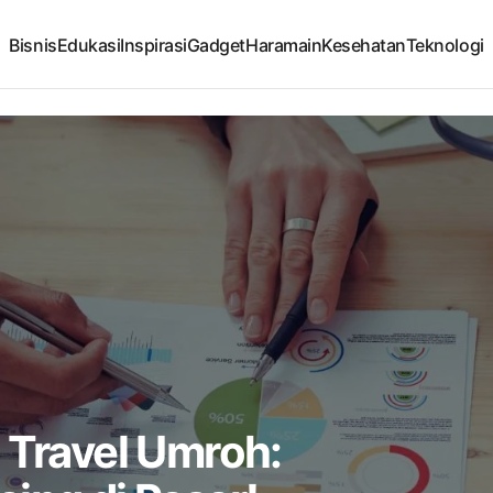
Bisnis
Edukasi
Inspirasi
Gadget
Haramain
Kesehatan
Teknologi
 Travel Umroh: