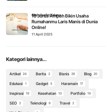
oleh Arafat Kelana
10 Jurus Ampuh Bikin Usaha
Rumahanmu Laris Manis di Dunia
Online!
11 April 2025
Kategori lainnya...
Artikel
Berita
Bisnis
Blog
24
2
26
20
Edukasi
Gadget
Haramain
1
5
17
Inspirasi
Kesehatan
Portfolio
19
10
19
SEO
Teknologi
Travel
2
9
2