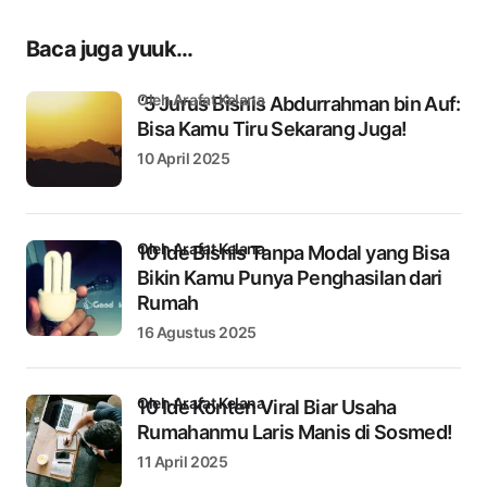
Baca juga yuuk...
oleh Arafat Kelana
“5 Jurus Bisnis Abdurrahman bin Auf:
Bisa Kamu Tiru Sekarang Juga!
10 April 2025
oleh Arafat Kelana
10 Ide Bisnis Tanpa Modal yang Bisa
Bikin Kamu Punya Penghasilan dari
Rumah
16 Agustus 2025
oleh Arafat Kelana
10 Ide Konten Viral Biar Usaha
Rumahanmu Laris Manis di Sosmed!
11 April 2025