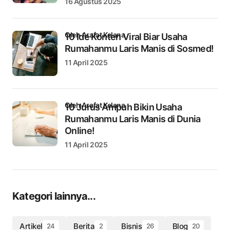
16 Agustus 2025
oleh Arafat Kelana
10 Ide Konten Viral Biar Usaha
Rumahanmu Laris Manis di Sosmed!
11 April 2025
oleh Arafat Kelana
10 Jurus Ampuh Bikin Usaha
Rumahanmu Laris Manis di Dunia
Online!
11 April 2025
Kategori lainnya...
Artikel
Berita
Bisnis
Blog
24
2
26
20