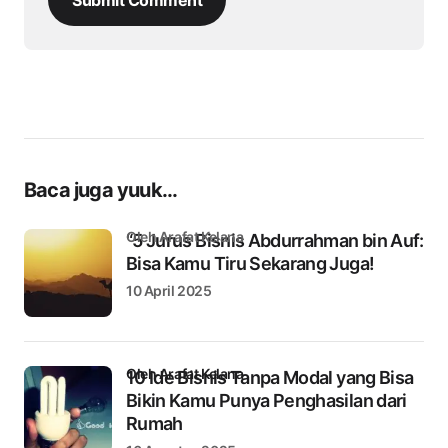
Baca juga yuuk...
oleh Arafat Kelana
“5 Jurus Bisnis Abdurrahman bin Auf:
Bisa Kamu Tiru Sekarang Juga!
10 April 2025
oleh Arafat Kelana
10 Ide Bisnis Tanpa Modal yang Bisa
Bikin Kamu Punya Penghasilan dari
Rumah