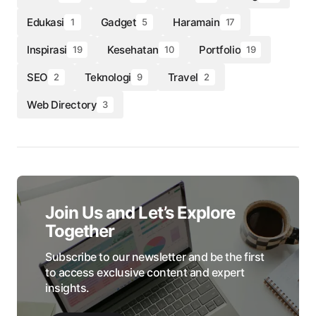
Edukasi
Gadget
Haramain
1
5
17
Inspirasi
Kesehatan
Portfolio
19
10
19
SEO
Teknologi
Travel
2
9
2
Web Directory
3
Join Us and Let’s Explore
Together
Subscribe to our newsletter and be the first
to access exclusive content and expert
insights.