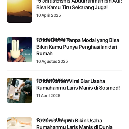
“5 Jurus Bisnis Abdurrahman bin Auf:
Bisa Kamu Tiru Sekarang Juga!
10 April 2025
oleh Arafat Kelana
10 Ide Bisnis Tanpa Modal yang Bisa
Bikin Kamu Punya Penghasilan dari
Rumah
16 Agustus 2025
oleh Arafat Kelana
10 Ide Konten Viral Biar Usaha
Rumahanmu Laris Manis di Sosmed!
11 April 2025
oleh Arafat Kelana
10 Jurus Ampuh Bikin Usaha
Rumahanmu Laris Manis di Dunia