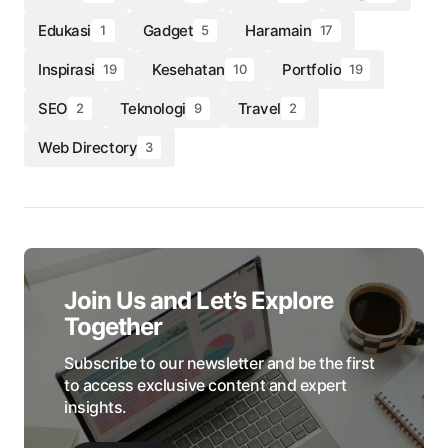
Edukasi
Gadget
Haramain
1
5
17
Inspirasi
Kesehatan
Portfolio
19
10
19
SEO
Teknologi
Travel
2
9
2
Web Directory
3
Join Us and Let’s Explore
Together
Subscribe to our newsletter and be the first
to access exclusive content and expert
insights.