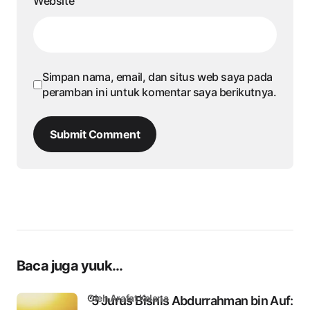
Website
Simpan nama, email, dan situs web saya pada
peramban ini untuk komentar saya berikutnya.
Submit Comment
Baca juga yuuk...
oleh Arafat Kelana
“5 Jurus Bisnis Abdurrahman bin Auf: