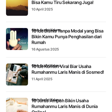
Bisa Kamu Tiru Sekarang Juga!
10 April 2025
oleh Arafat Kelana
10 Ide Bisnis Tanpa Modal yang Bisa
Bikin Kamu Punya Penghasilan dari
Rumah
16 Agustus 2025
oleh Arafat Kelana
10 Ide Konten Viral Biar Usaha
Rumahanmu Laris Manis di Sosmed!
11 April 2025
oleh Arafat Kelana
10 Jurus Ampuh Bikin Usaha
Rumahanmu Laris Manis di Dunia